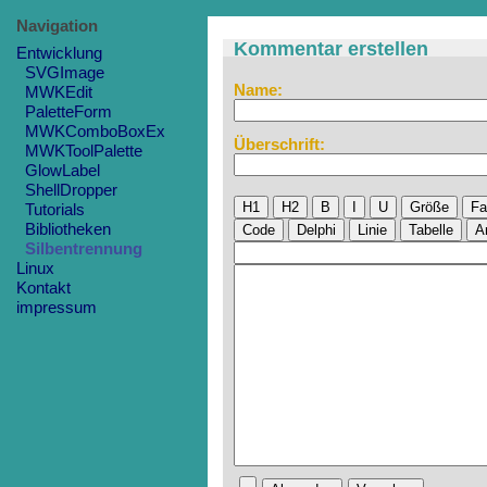
Navigation
Kommentar erstellen
Entwicklung
SVGImage
Name:
MWKEdit
PaletteForm
MWKComboBoxEx
Überschrift:
MWKToolPalette
GlowLabel
ShellDropper
H1
H2
B
I
U
Größe
Fa
Tutorials
Bibliotheken
Code
Delphi
Linie
Tabelle
A
Silbentrennung
Linux
Kontakt
impressum