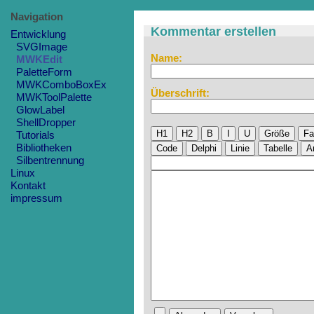
Navigation
Kommentar erstellen
Entwicklung
SVGImage
Name:
MWKEdit
PaletteForm
MWKComboBoxEx
Überschrift:
MWKToolPalette
GlowLabel
ShellDropper
H1
H2
B
I
U
Größe
Fa
Tutorials
Bibliotheken
Code
Delphi
Linie
Tabelle
A
Silbentrennung
Linux
Kontakt
impressum