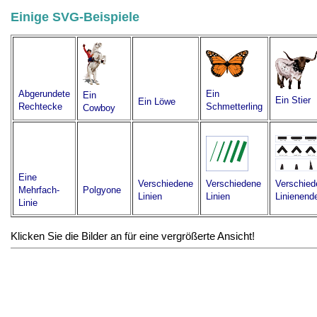
Einige SVG-Beispiele
Abgerundete
Ein
Ein
Ein Stier
Ein Löwe
Rechtecke
Schmetterling
Cowboy
Eine
Verschiedene
Verschiedene
Verschied
Mehrfach-
Polgyone
Linien
Linien
Linienend
Linie
Klicken Sie die Bilder an für eine vergrößerte Ansicht!