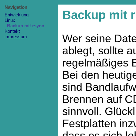
Navigation
Backup mit 
Entwicklung
Linux
Backup mit rsync
Kontakt
Wer seine Date
impressum
ablegt, sollte a
regelmäßiges B
Bei den heuti
sind Bandlaufw
Brennen auf 
sinnvoll. Glück
Festplatten inz
dass es sich lo