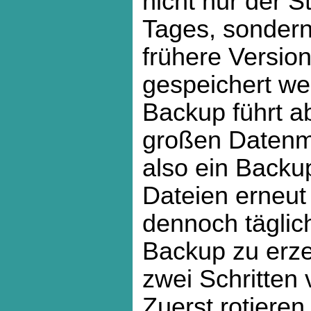
nicht nur der S
Tages, sondern
frühere Versio
gespeichert we
Backup führt a
großen Datenme
also ein Backu
Dateien erneut
dennoch täglic
Backup zu erze
zwei Schritten 
Zuerst rotieren 