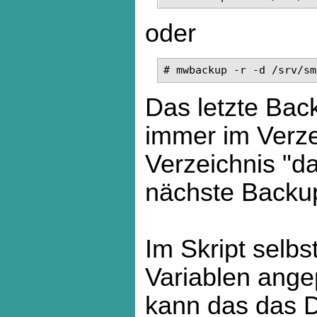
oder
# mwbackup -r -d /srv/sm
Das letzte Bac
immer im Verzei
Verzeichnis "da
nächste Backup
Im Skript selb
Variablen ange
kann das das D