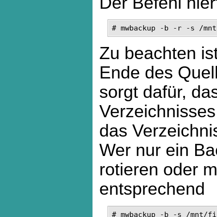
Der Befehl hier
# mwbackup -b -r -s /mnt
Zu beachten is
Ende des Quell
sorgt dafür, da
Verzeichnisses 
das Verzeichnis
Wer nur ein Ba
rotieren oder m
entsprechend
# mwbackup -b -s /mnt/fi