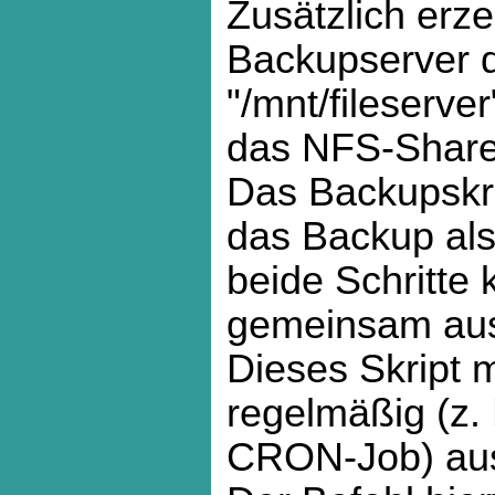
Zusätzlich erz
Backupserver d
"/mnt/fileserve
das NFS-Share 
Das Backupskri
das Backup als
beide Schritte
gemeinsam aus
Dieses Skript 
regelmäßig (z.
CRON-Job) aus