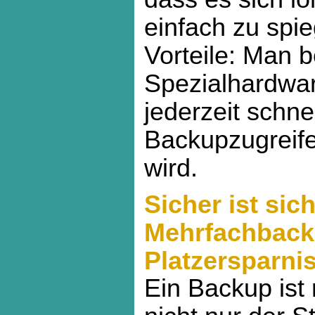
einfach zu spie
Vorteile: Man b
Spezialhardwa
jederzeit schne
Backupzugreife
wird.
Sicher ist sich
Mehrfachback
Platzersparni
Ein Backup ist 