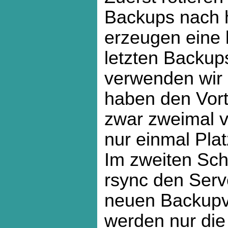
Backups nach h
erzeugen eine 
letzten Backups
verwenden wir
haben den Vorte
zwar zweimal v
nur einmal Pla
Im zweiten Schr
rsync den Serv
neuen Backupv
werden nur die 