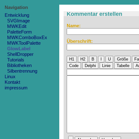
Navigation
Kommentar erstellen
Entwicklung
SVGImage
Name:
MWKEdit
PaletteForm
MWKComboBoxEx
Überschrift:
MWKToolPalette
GlowLabel
ShellDropper
H1
H2
B
I
U
Größe
Fa
Tutorials
Bibliotheken
Code
Delphi
Linie
Tabelle
A
Silbentrennung
Linux
Kontakt
impressum